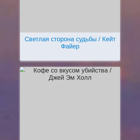
Светлая сторона судьбы / Кейт
Файер