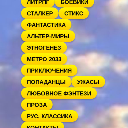
ЛИТРПГ
БОЕВИКИ
СТАЛКЕР
СТИКС
ФАНТАСТИКА
АЛЬТЕР-МИРЫ
ЭТНОГЕНЕЗ
МЕТРО 2033
ПРИКЛЮЧЕНИЯ
ПОПАДАНЦЫ
УЖАСЫ
ЛЮБОВНОЕ ФЭНТЕЗИ
ПРОЗА
РУС. КЛАССИКА
КОНТАКТЫ