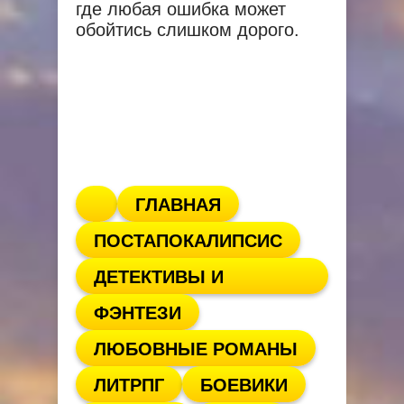
где любая ошибка может
обойтись слишком дорого.
ГЛАВНАЯ
ПОСТАПОКАЛИПСИС
ДЕТЕКТИВЫ И
ФЭНТЕЗИ
ТРИЛЛЕРЫ
ЛЮБОВНЫЕ РОМАНЫ
ЛИТРПГ
БОЕВИКИ