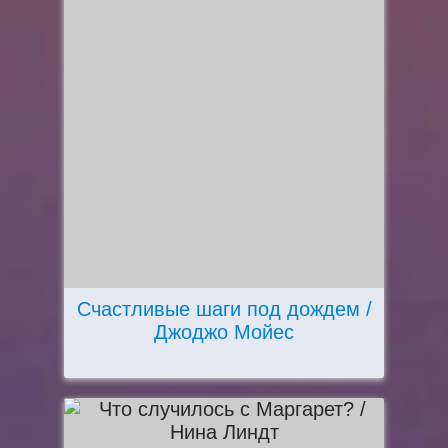
Счастливые шаги под дождем /
Джоджо Мойес