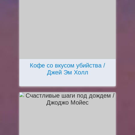
Кофе со вкусом убийства /
Джей Эм Холл