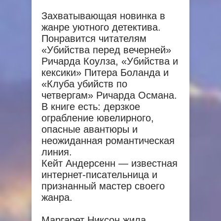
Захватывающая новинка в
жанре уютного детектива.
Понравится читателям
«Убийства перед вечерней»
Ричарда Коулза, «Убийства и
кексики» Питера Боланда и
«Клуба убийств по
четвергам» Ричарда Османа.
В книге есть: дерзкое
ограбление ювелирного,
опасные авантюры и
неожиданная романтическая
линия.
Кейт Андерсенн — известная
интернет-писательница и
признанный мастер своего
жанра.
Маргарет Никсон жила