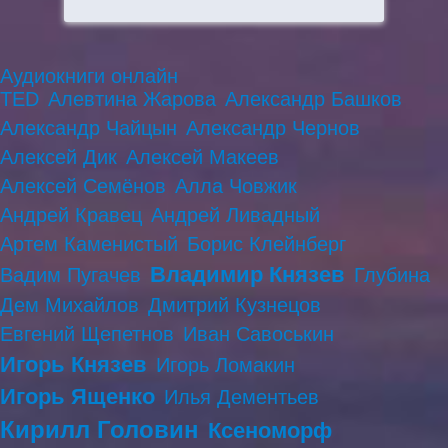
Аудиокниги онлайн
TED
Алевтина Жарова
Александр Башков
Александр Чайцын
Александр Чернов
Алексей Дик
Алексей Макеев
Алексей Семёнов
Алла Човжик
Андрей Кравец
Андрей Ливадный
Артем Каменистый
Борис Клейнберг
Владимир Князев
Вадим Пугачев
Глубина
Дем Михайлов
Дмитрий Кузнецов
Евгений Щепетнов
Иван Савоськин
Игорь Князев
Игорь Ломакин
Игорь Ященко
Илья Дементьев
Кирилл Головин
Ксеноморф