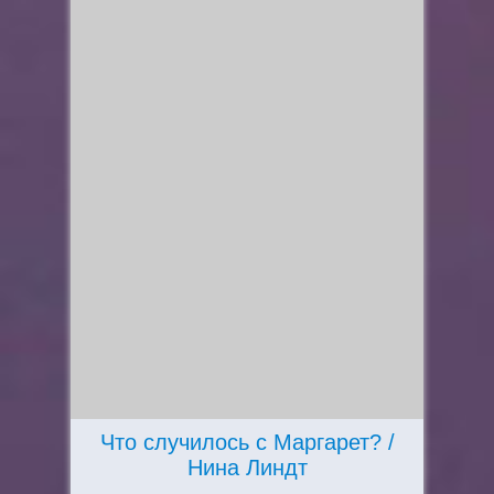
Что случилось с Маргарет? /
Нина Линдт