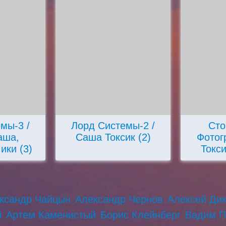
мы-3 /
Лорд Системы-2 /
Сто
аша,
Саша Токсик (2)
Фотог
ики (3)
Токси
ксандр Чайцын
Александр Чернов
Алексей Ди
й
Артем Каменистый
Борис Клейнберг
Вадим П