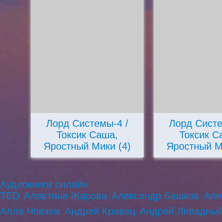
Лорд Системы-4 /
Лорд Систе
Токсик Саша,
Токсик С
Яростный Мики (4)
Яростный М
Аудиокниги онлайн
TED
Алевтина Жарова
Александр Башков
Але
Алла Човжик
Андрей Кравец
Андрей Ливадны