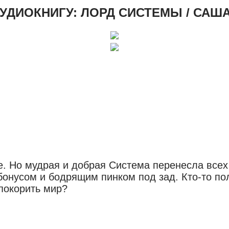
УДИОКНИГУ: ЛОРД СИСТЕМЫ / САША 
е. Но мудрая и добрая Система перенесла все
нусом и бодрящим пинком под зад. Кто-то полу
покорить мир?