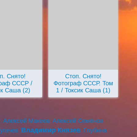
п. Снято!
Стоп. Снято!
раф СССР /
Фотограф СССР. Том
к Саша (2)
1 / Токсик Саша (1)
к
Алексей Макеев
Алексей Семёнов
Владимир Князев
угачев
Глубина