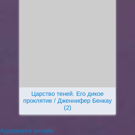
Царство теней. Его дикое
проклятие / Дженнифер Бенкау
(2)
Аудиокниги онлайн