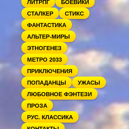
ЛИТРПГ
БОЕВИКИ
СТАЛКЕР
СТИКС
ФАНТАСТИКА
АЛЬТЕР-МИРЫ
ЭТНОГЕНЕЗ
МЕТРО 2033
ПРИКЛЮЧЕНИЯ
ПОПАДАНЦЫ
УЖАСЫ
ЛЮБОВНОЕ ФЭНТЕЗИ
ПРОЗА
РУС. КЛАССИКА
КОНТАКТЫ