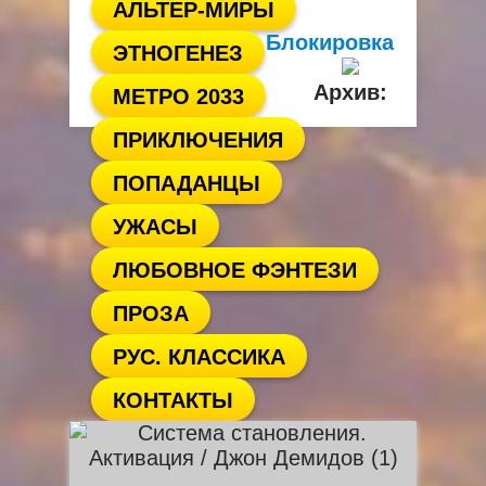
АЛЬТЕР-МИРЫ
Блокировка
ЭТНОГЕНЕЗ
Архив:
МЕТРО 2033
ПРИКЛЮЧЕНИЯ
ПОПАДАНЦЫ
УЖАСЫ
ЛЮБОВНОЕ ФЭНТЕЗИ
ПРОЗА
РУС. КЛАССИКА
КОНТАКТЫ