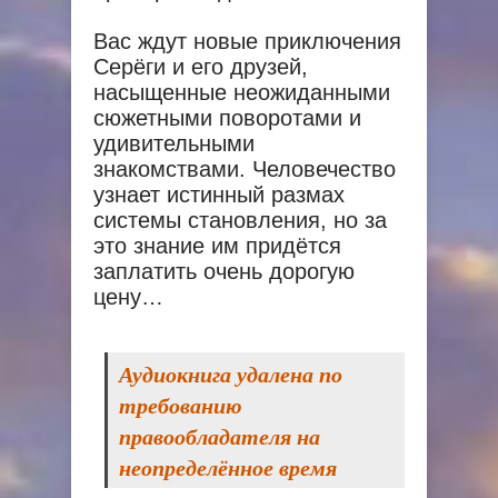
Вас ждут новые приключения
Серёги и его друзей,
насыщенные неожиданными
сюжетными поворотами и
удивительными
знакомствами. Человечество
узнает истинный размах
системы становления, но за
это знание им придётся
заплатить очень дорогую
цену…
Аудиокнига удалена по
требованию
правообладателя на
неопределённое время