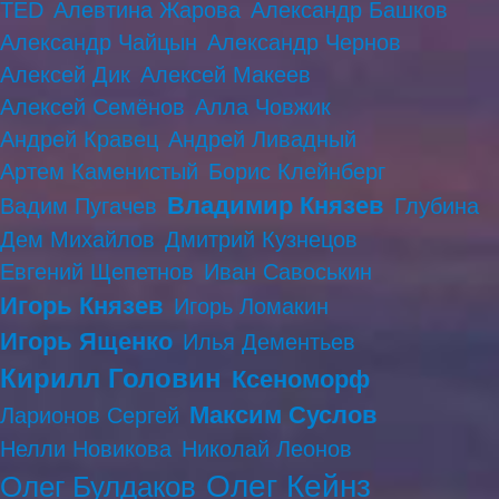
TED
Алевтина Жарова
Александр Башков
Александр Чайцын
Александр Чернов
Алексей Дик
Алексей Макеев
Алексей Семёнов
Алла Човжик
Андрей Кравец
Андрей Ливадный
Артем Каменистый
Борис Клейнберг
Владимир Князев
Вадим Пугачев
Глубина
Дем Михайлов
Дмитрий Кузнецов
Евгений Щепетнов
Иван Савоськин
Игорь Князев
Игорь Ломакин
Игорь Ященко
Илья Дементьев
Кирилл Головин
Ксеноморф
Максим Суслов
Ларионов Сергей
Нелли Новикова
Николай Леонов
Олег Кейнз
Олег Булдаков