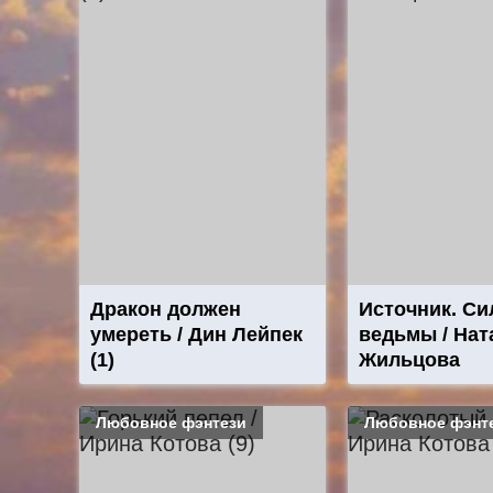
Дракон должен
Источник. Си
умереть / Дин Лейпек
ведьмы / Нат
(1)
Жильцова
Любовное фэнтези
Любовное фэнт