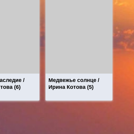
аследие /
Медвежье солнце /
това (6)
Ирина Котова (5)