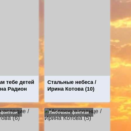
ам тебе детей
Стальные небеса /
ина Радион
Ирина Котова (10)
 фэнтези
Любовное фэнтези