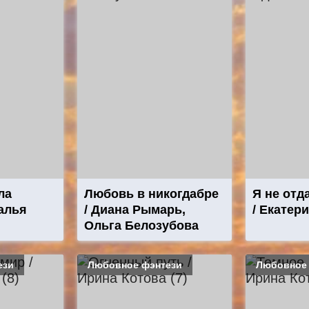
ла
Любовь в никогдабре
Я не отд
алья
/ Диана Рымарь,
/ Екатер
Ольга Белозубова
ези
Любовное фэнтези
Любовное