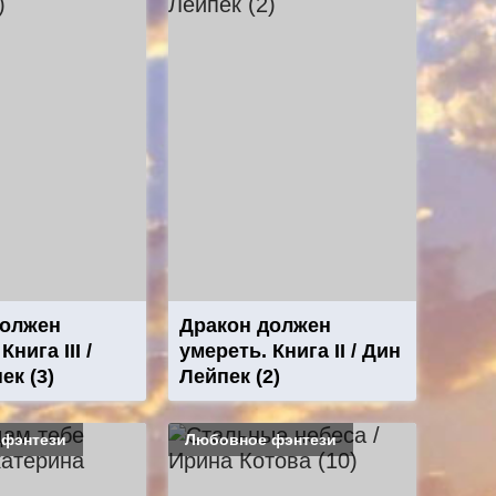
должен
Дракон должен
Книга III /
умереть. Книга II / Дин
ек (3)
Лейпек (2)
 фэнтези
Любовное фэнтези