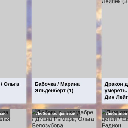
 / Ольга
Бабочка / Марина
Дракон 
Эльденберт (1)
умереть. 
Дин Лейп
ези
Любовное фэнтези
Любовное