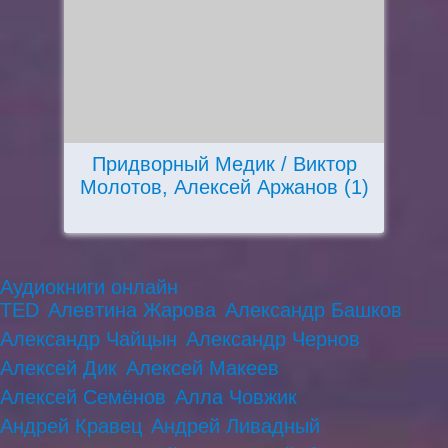
Придворный Медик / Виктор
Молотов, Алексей Аржанов (1)
Аудиокниги онлайн
TED
Алевтина Жарова
Александр Башков
Александр Чайцын
Александр Чернов
Алексей Дик
Алексей Макеев
Алексей Семёнов
Алла Човжик
Андрей Кравец
Андрей Ливадный