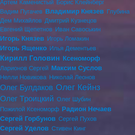
Артем Каменистый
Борис Клейнберг
Владимир Князев
Вадим Пугачев
Глубина
Дем Михайлов
Дмитрий Кузнецов
Евгений Щепетнов
Иван Савоськин
Игорь Князев
Игорь Ломакин
Игорь Ященко
Илья Дементьев
Кирилл Головин
Ксеноморф
Максим Суслов
Ларионов Сергей
Нелли Новикова
Николай Леонов
Олег Кейнз
Олег Булдаков
Олег Троицкий
Олег Шубин
Радион Нечаев
Пожилой Ксеноморф
Сергей Горбунов
Сергей Пухов
Сергей Уделов
Стивен Кинг