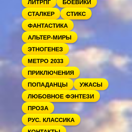
ЛИТРПГ
БОЕВИКИ
СТАЛКЕР
СТИКС
ФАНТАСТИКА
АЛЬТЕР-МИРЫ
ЭТНОГЕНЕЗ
МЕТРО 2033
ПРИКЛЮЧЕНИЯ
ПОПАДАНЦЫ
УЖАСЫ
ЛЮБОВНОЕ ФЭНТЕЗИ
ПРОЗА
РУС. КЛАССИКА
КОНТАКТЫ