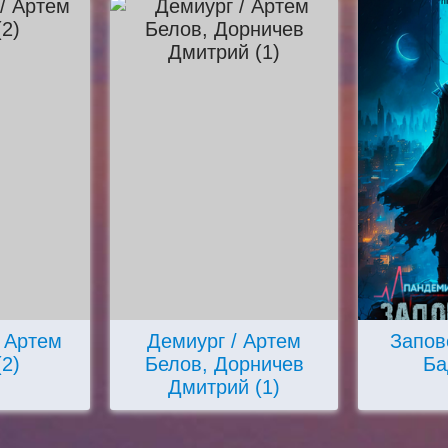
/ Артем
Демиург / Артем
Запов
(2)
Белов, Дорничев
Ба
Дмитрий (1)