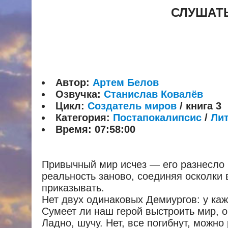
СЛУШАТЬ
Автор:
Артем Белов
Озвучка:
Станислав Ковалёв
Цикл:
Создатель миров
/ книга 3
Категория:
Постапокалипсис
/
Ли
Время:
07:58:00
Привычный мир исчез — его разнесло н
реальность заново, соединяя осколки 
приказывать.
Нет двух одинаковых Демиургов: у каж
Сумеет ли наш герой выстроить мир, 
Ладно, шучу. Нет, все погибнут, можно