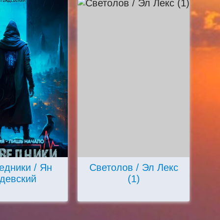
едники / Ян
Светолов / Эл Лекс
девский
(1)