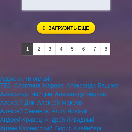
ЗАГРУЗИТЬ ЕЩЕ
1
2
3
4
5
6
7
8
9
10
Аудиокниги онлайн
TED
Алевтина Жарова
Александр Башков
Александр Чайцын
Александр Чернов
Алексей Дик
Алексей Макеев
Алексей Семёнов
Алла Човжик
Андрей Кравец
Андрей Ливадный
Артем Каменистый
Борис Клейнберг