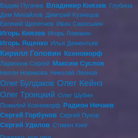
Владимир Князев
Вадим Пугачев
Глубина
Дем Михайлов
Дмитрий Кузнецов
Евгений Щепетнов
Иван Савоськин
Игорь Князев
Игорь Ломакин
Игорь Ященко
Илья Дементьев
Кирилл Головин
Ксеноморф
Максим Суслов
Ларионов Сергей
Нелли Новикова
Николай Леонов
Олег Кейнз
Олег Булдаков
Олег Троицкий
Олег Шубин
Радион Нечаев
Пожилой Ксеноморф
Сергей Горбунов
Сергей Пухов
Сергей Уделов
Стивен Кинг
Показать все теги