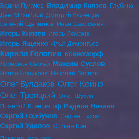
Владимир Князев
Вадим Пугачев
Глубина
Дем Михайлов
Дмитрий Кузнецов
Евгений Щепетнов
Иван Савоськин
Игорь Князев
Игорь Ломакин
Игорь Ященко
Илья Дементьев
Кирилл Головин
Ксеноморф
Максим Суслов
Ларионов Сергей
Нелли Новикова
Николай Леонов
Олег Кейнз
Олег Булдаков
Олег Троицкий
Олег Шубин
Радион Нечаев
Пожилой Ксеноморф
Сергей Горбунов
Сергей Пухов
Сергей Уделов
Стивен Кинг
Показать все теги