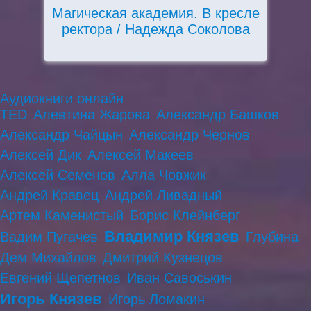
Магическая академия. В кресле
ректора / Надежда Соколова
Аудиокниги онлайн
TED
Алевтина Жарова
Александр Башков
Александр Чайцын
Александр Чернов
Алексей Дик
Алексей Макеев
Алексей Семёнов
Алла Човжик
Андрей Кравец
Андрей Ливадный
Артем Каменистый
Борис Клейнберг
Владимир Князев
Вадим Пугачев
Глубина
Дем Михайлов
Дмитрий Кузнецов
Евгений Щепетнов
Иван Савоськин
Игорь Князев
Игорь Ломакин