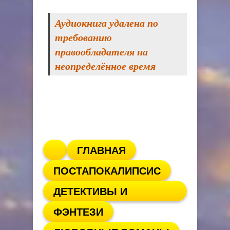
Аудиокнига удалена по
требованию
правообладателя на
неопределённое время
ГЛАВНАЯ
ПОСТАПОКАЛИПСИС
ДЕТЕКТИВЫ И
ФЭНТЕЗИ
ТРИЛЛЕРЫ