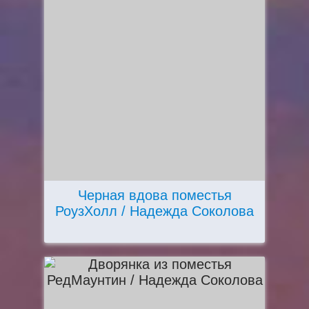
Черная вдова поместья
РоузХолл / Надежда Соколова