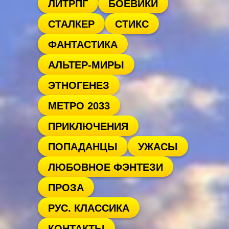
ЛИТРПГ
БОЕВИКИ
СТАЛКЕР
СТИКС
ФАНТАСТИКА
АЛЬТЕР-МИРЫ
ЭТНОГЕНЕЗ
МЕТРО 2033
ПРИКЛЮЧЕНИЯ
ПОПАДАНЦЫ
УЖАСЫ
ЛЮБОВНОЕ ФЭНТЕЗИ
ПРОЗА
РУС. КЛАССИКА
КОНТАКТЫ