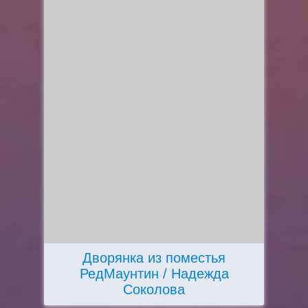
Дворянка из поместья
РедМаунтин / Надежда
Соколова