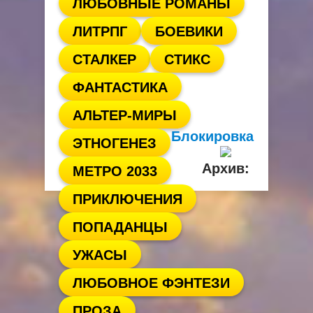
ЛЮБОВНЫЕ РОМАНЫ
ЛИТРПГ
БОЕВИКИ
СТАЛКЕР
СТИКС
ФАНТАСТИКА
АЛЬТЕР-МИРЫ
Блокировка
ЭТНОГЕНЕЗ
Архив:
МЕТРО 2033
ПРИКЛЮЧЕНИЯ
ПОПАДАНЦЫ
УЖАСЫ
ЛЮБОВНОЕ ФЭНТЕЗИ
ПРОЗА