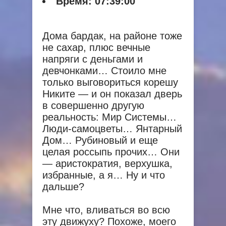
Время:
07:39:00
Дома бардак, на районе тоже
не сахар, плюс вечные
напряги с деньгами и
девчонками… Стоило мне
только выговориться корешу
Никите — и он показал дверь
в совершенно другую
реальность: Мир Системы…
Люди-самоцветы… Янтарный
Дом… Рубиновый и еще
целая россыпь прочих… Они
— аристократия, верхушка,
избранные, а я… Ну и что
дальше?
Мне что, вливаться во всю
эту движуху? Похоже, моего