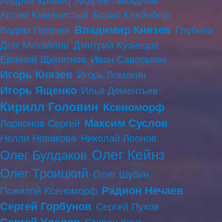
Андрей Кравец
Андрей Ливадный
Артем Каменистый
Борис Клейнберг
Владимир Князев
Вадим Пугачев
Глубина
Дем Михайлов
Дмитрий Кузнецов
Евгений Щепетнов
Иван Савоськин
Игорь Князев
Игорь Ломакин
Игорь Ященко
Илья Дементьев
Кирилл Головин
Ксеноморф
Максим Суслов
Ларионов Сергей
Нелли Новикова
Николай Леонов
Олег Кейнз
Олег Булдаков
Олег Троицкий
Олег Шубин
Радион Нечаев
Пожилой Ксеноморф
Сергей Горбунов
Сергей Пухов