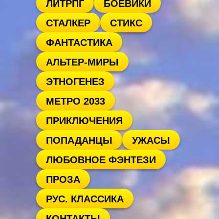
ЛИТРПГ
БОЕВИКИ
СТАЛКЕР
СТИКС
ФАНТАСТИКА
АЛЬТЕР-МИРЫ
ЭТНОГЕНЕЗ
МЕТРО 2033
ПРИКЛЮЧЕНИЯ
ПОПАДАНЦЫ
УЖАСЫ
ЛЮБОВНОЕ ФЭНТЕЗИ
ПРОЗА
РУС. КЛАССИКА
КОНТАКТЫ