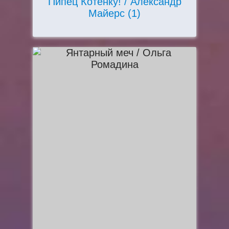
Пипец Котёнку! / Александр
Майерс (1)