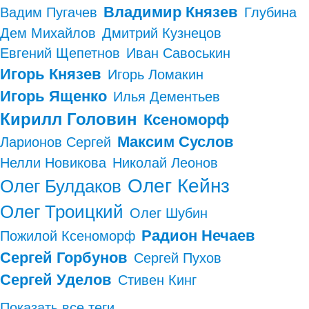
Владимир Князев
Вадим Пугачев
Глубина
Дем Михайлов
Дмитрий Кузнецов
Евгений Щепетнов
Иван Савоськин
Игорь Князев
Игорь Ломакин
Игорь Ященко
Илья Дементьев
Кирилл Головин
Ксеноморф
Максим Суслов
Ларионов Сергей
Нелли Новикова
Николай Леонов
Олег Кейнз
Олег Булдаков
Олег Троицкий
Олег Шубин
Радион Нечаев
Пожилой Ксеноморф
Сергей Горбунов
Сергей Пухов
Сергей Уделов
Стивен Кинг
Показать все теги