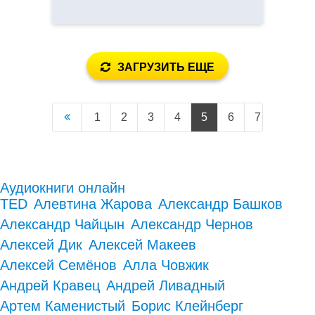
ЗАГРУЗИТЬ ЕЩЕ
1
2
3
4
5
6
7
8
9
Аудиокниги онлайн
TED
Алевтина Жарова
Александр Башков
Александр Чайцын
Александр Чернов
Алексей Дик
Алексей Макеев
Алексей Семёнов
Алла Човжик
Андрей Кравец
Андрей Ливадный
Артем Каменистый
Борис Клейнберг