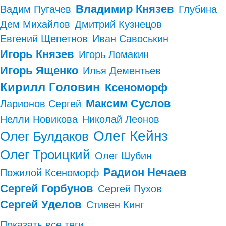
Владимир Князев
Вадим Пугачев
Глубина
Дем Михайлов
Дмитрий Кузнецов
Евгений Щепетнов
Иван Савоськин
Игорь Князев
Игорь Ломакин
Игорь Ященко
Илья Дементьев
Кирилл Головин
Ксеноморф
Максим Суслов
Ларионов Сергей
Нелли Новикова
Николай Леонов
Олег Кейнз
Олег Булдаков
Олег Троицкий
Олег Шубин
Радион Нечаев
Пожилой Ксеноморф
Сергей Горбунов
Сергей Пухов
Сергей Уделов
Стивен Кинг
Показать все теги