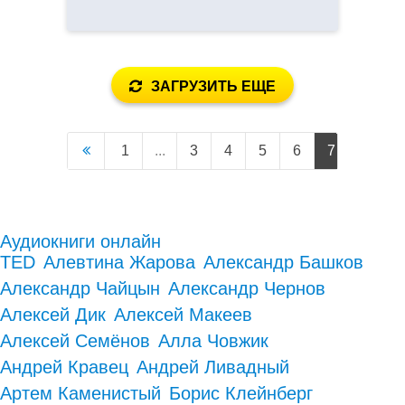
ЗАГРУЗИТЬ ЕЩЕ
1
...
3
4
5
6
7
8
9
Аудиокниги онлайн
TED
Алевтина Жарова
Александр Башков
Александр Чайцын
Александр Чернов
Алексей Дик
Алексей Макеев
Алексей Семёнов
Алла Човжик
Андрей Кравец
Андрей Ливадный
Артем Каменистый
Борис Клейнберг