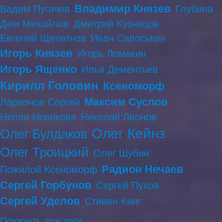
Владимир Князев
Вадим Пугачев
Глубина
Дем Михайлов
Дмитрий Кузнецов
Евгений Щепетнов
Иван Савоськин
Игорь Князев
Игорь Ломакин
Игорь Ященко
Илья Дементьев
Кирилл Головин
Ксеноморф
Максим Суслов
Ларионов Сергей
Нелли Новикова
Николай Леонов
Олег Кейнз
Олег Булдаков
Олег Троицкий
Олег Шубин
Радион Нечаев
Пожилой Ксеноморф
Сергей Горбунов
Сергей Пухов
Сергей Уделов
Стивен Кинг
Показать все теги