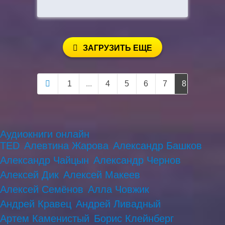
ЗАГРУЗИТЬ ЕЩЕ
1
...
4
5
6
7
8
9
1
Аудиокниги онлайн
TED
Алевтина Жарова
Александр Башков
Александр Чайцын
Александр Чернов
Алексей Дик
Алексей Макеев
Алексей Семёнов
Алла Човжик
Андрей Кравец
Андрей Ливадный
Артем Каменистый
Борис Клейнберг